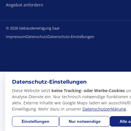
Angebot anfordern
© 2026 Gebäudereinigung Saar
Impressum
Datenschutz
Datenschutz-Einstellungen
Datenschutz-Einstellungen
Diese Website setzt
keine Tracking- oder Werbe-Cookies
un
Analyse-Dienste ein. Nur technisch notwendige Funktionen
aktiv. Externe Inhalte wie Google Maps laden wir ausschließl
Einwilligung. Mehr dazu in unserer
Datenschutzerklärung
.
Einstellungen
Nur notwendige
Alle 